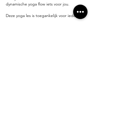
dynamische yoga flow iets voor jou.
Deze yoga les is toegankelijk voor iedereen.
Lesgever:
yogadocent Miek Tanghe
Inschrijven?
miek@compagniebougie.be
0478 54 23 70
Tarieven:
Startpakket van 3 lessen: 30 € (2 maanden
geldig)
Drop-in: 13 €
5-beurten kaart: 60 € (3 maanden geldig)
Deel dit evenement