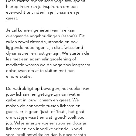
Deze zachte dynamische yoga flow speelt
hierop in en kan je inspireren om een
evenwicht te vinden in je lichaam en je
geest.
Je zal kunnen genieten van in elkaar
overgaande yogahoudingen (asana’s). Dit
zullen zowel zittende, staande en ook
liggende houdingen zijn die afwisselend
dynamischer en rustiger zijn. We starten de
les met een ademhalingsoefening of
meditatie waarna we de yoga flow langzaam
opbouwen om af te sluiten met een
eindrelaxatie.
De nadruk ligt op bewegen, het voelen van
jouw lichaam en getuige zijn van wat er
gebeurt in jouw lichaam en geest. We
maken de connectie tussen lichaam en
geest. Er is geen ‘juist’ of ‘fout’, het gaat
om wat jij ervaart en wat ‘goed’ voelt voor
jou. Wil je energie voelen stromen door je
lichaam en een innerlijke vriendelijkheid
voor jezelf ontwikkelen dan is deze zachte