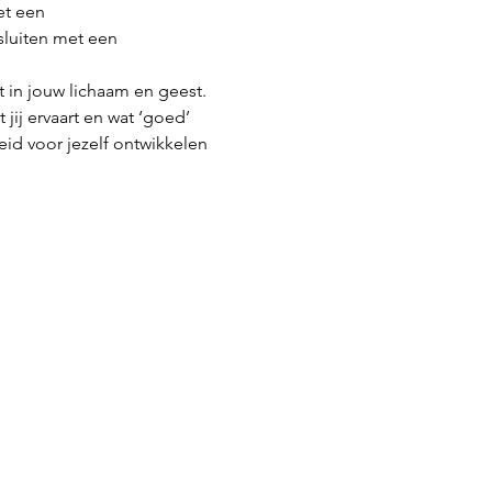
et een 
luiten met een 
 in jouw lichaam en geest. 
jij ervaart en wat ‘goed’ 
eid voor jezelf ontwikkelen 