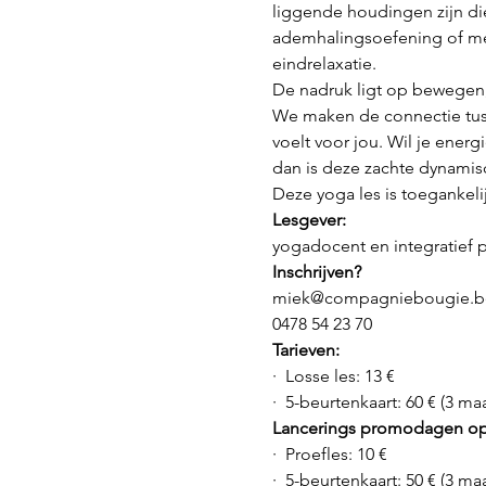
liggende houdingen zijn die
ademhalingsoefening of me
eindrelaxatie.
De nadruk ligt op bewegen, 
We maken de connectie tussen
voelt voor jou. Wil je energ
dan is deze zachte dynamisc
Deze yoga les is toegankeli
Lesgever:
yogadocent en integratief
Inschrijven?
miek@compagniebougie.b
0478 54 23 70
Tarieven:
·  Losse les: 13 €
·  5-beurtenkaart: 60 € (3 m
Lancerings promodagen op
·  Proefles: 10 €
·  5-beurtenkaart: 50 € (3 m