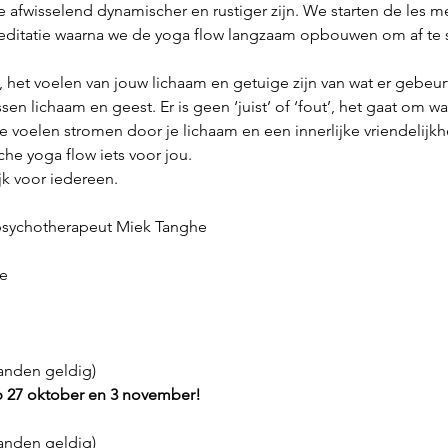
 afwisselend dynamischer en rustiger zijn. We starten de les m
ditatie waarna we de yoga flow langzaam opbouwen om af te s
het voelen van jouw lichaam en getuige zijn van wat er gebeurt
 lichaam en geest. Er is geen ‘juist’ of ‘fout’, het gaat om wat 
ie voelen stromen door je lichaam en een innerlijke vriendelijkh
he yoga flow iets voor jou.
jk voor iedereen.
 psychotherapeut Miek Tanghe
e
aanden geldig)
 27 oktober en 3 november!
aanden geldig)