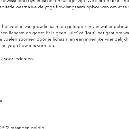
 afwisselend dynamischer en rustiger zijn. We starten de les m
ditatie waarna we de yoga flow langzaam opbouwen om af te s
het voelen van jouw lichaam en getuige zijn van wat er gebeurt
 lichaam en geest. Er is geen ‘juist’ of ‘fout’, het gaat om wat 
ie voelen stromen door je lichaam en een innerlijke vriendelijkh
he yoga flow iets voor jou.
jk voor iedereen.
e
0 € (2 maanden geldig)