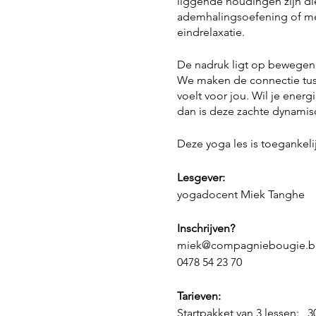
liggende houdingen zijn die
ademhalingsoefening of me
eindrelaxatie.
De nadruk ligt op bewegen, 
We maken de connectie tussen
voelt voor jou. Wil je energ
dan is deze zachte dynamisc
Deze yoga les is toegankeli
Lesgever:
yogadocent Miek Tanghe
Inschrijven?
miek@compagniebougie.b
0478 54 23 70
Tarieven:
Startpakket van 3 lessen: 3