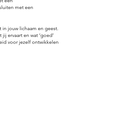
et een
luiten met een
 in jouw lichaam en geest.
jij ervaart en wat ‘goed’
eid voor jezelf ontwikkelen