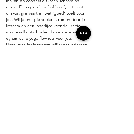
maken de connectie tussen lichaam en 
geest. Er is geen ‘juist’ of ‘fout’, het gaat 
om wat jij ervaart en wat ‘goed’ voelt voor 
jou. Wil je energie voelen stromen door je 
lichaam en een innerlijke vriendelijkheid 
voor jezelf ontwikkelen dan is deze zachte 
dynamische yoga flow iets voor jou.
Deze yoga les is toegankelijk voor iedereen.
Lesgever:
yogadocent en integratief psychotherapeut 
Miek Tanghe
Inschrijven?
miek@compagniebougie.be
0478 54 23 70
Tarieven:
·  Losse les: 13 €
·  5-beurtenkaart: 60 € (3 maanden geldig)
Lancerings promodagen op 27 oktober en 
3 november!
·  Proefles: 10 €
·  5-beurtenkaart: 50 € (3 maanden geldig)