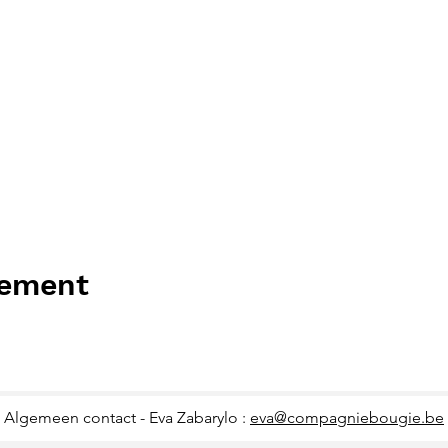
nement
Algemeen contact - Eva Zabarylo :
eva@compagniebougie.be