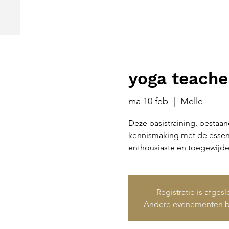
yoga teache
ma 10 feb
  |  
Melle
Deze basistraining, bestaan
kennismaking met de essent
enthousiaste en toegewijde
Registratie is afges
Andere evenementen b