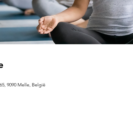
e
5, 9090 Melle, België