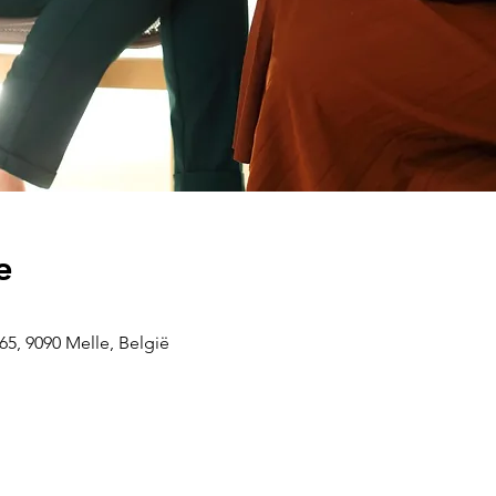
e
5, 9090 Melle, België