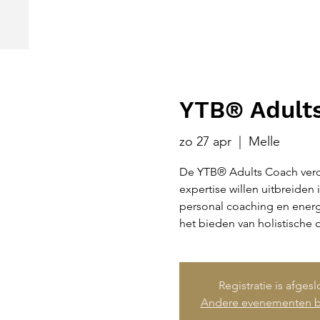
YTB® Adults
zo 27 apr
  |  
Melle
De YTB® Adults Coach verdi
expertise willen uitbreiden
personal coaching en energe
het bieden van holistische
Registratie is afges
Andere evenementen b