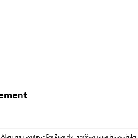
nement
Algemeen contact - Eva Zabarylo :
eva@compagniebougie.be