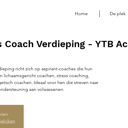
Home
De plek
 Coach Verdieping - YTB A
eping richt zich op aspirant-coaches die hun
 in lichaamsgericht coachen, stress coaching,
tisch coachen. Ideaal voor hen die streven naar
 ondersteuning aan volwassenen.
loten
ekijken