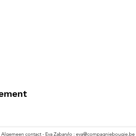
nement
Algemeen contact - Eva Zabarylo :
eva@compagniebougie.be