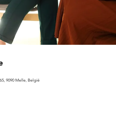
e
5, 9090 Melle, België