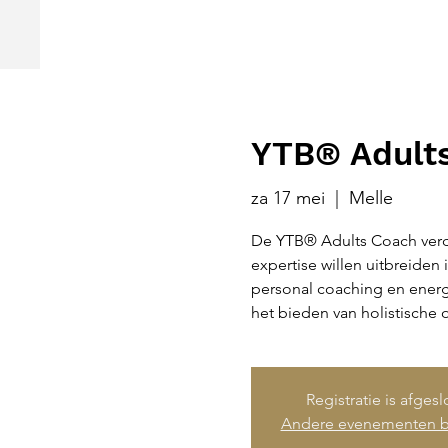
YTB® Adults
za 17 mei
  |  
Melle
De YTB® Adults Coach verdi
expertise willen uitbreiden
personal coaching en energe
het bieden van holistische
Registratie is afges
Andere evenementen b