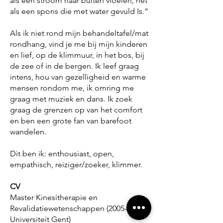
als een stroom naar buiten vloeien, net
als een spons die met water gevuld Is.”
Als ik niet rond mijn behandeltafel/mat
rondhang, vind je me bij mijn kinderen
en lief, op de klimmuur, in het bos, bij
de zee of in de bergen. Ik leef graag
intens, hou van gezelligheid en warme
mensen rondom me, ik omring me
graag met muziek en dans. Ik zoek
graag de grenzen op van het comfort
en ben een grote fan van barefoot
wandelen.
Dit ben ik: enthousiast, open,
empathisch, reiziger/zoeker, klimmer.
CV
Master Kinesitherapie en
Revalidatiewetenschappen
(2005-2010
,
Universiteit Gent)