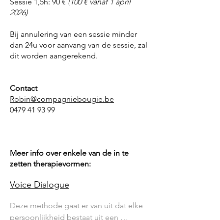
Sessie 1,5h: 90 €
(100 € vanaf 1 april
2026)
Bij annulering van een sessie minder
dan 24u voor aanvang van de sessie, zal
dit worden aangerekend.
Contact
Robin@compagniebougie.be
0479 41 93 99
Meer info over enkele van de in te
zetten therapievormen:
Voice Dialogue
Deze methode gaat er van uit dat elke 
persoonlijkheid bestaat uit een 