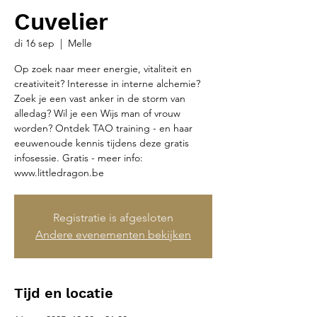
Cuvelier
di 16 sep
  |  
Melle
Op zoek naar meer energie, vitaliteit en
creativiteit? Interesse in interne alchemie?
Zoek je een vast anker in de storm van
alledag? Wil je een Wijs man of vrouw
worden? Ontdek TAO training - en haar
eeuwenoude kennis tijdens deze gratis
infosessie. Gratis - meer info:
www.littledragon.be
Registratie is afgesloten
Andere evenementen bekijken
Tijd en locatie