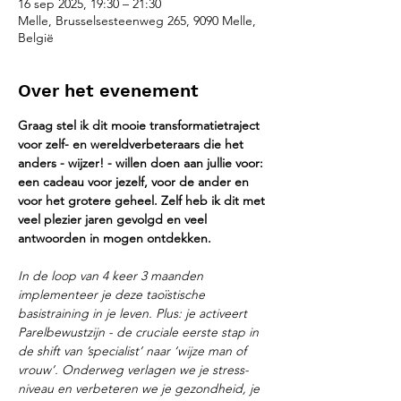
16 sep 2025, 19:30 – 21:30
Melle, Brusselsesteenweg 265, 9090 Melle,
België
Over het evenement
Graag stel ik dit mooie transformatietraject 
voor zelf- en wereldverbeteraars die het 
anders - wijzer! - willen doen aan jullie voor: 
een cadeau voor jezelf, voor de ander en 
voor het grotere geheel. Zelf heb ik dit met 
veel plezier jaren gevolgd en veel 
antwoorden in mogen ontdekken. 
In de loop van 4 keer 3 maanden 
implementeer je deze taoïstische 
basistraining in je leven. Plus: je activeert 
Parelbewustzijn - de cruciale eerste stap in 
de shift van ’specialist’ naar ‘wijze man of 
vrouw’. Onderweg verlagen we je stress-
niveau en verbeteren we je gezondheid, je 