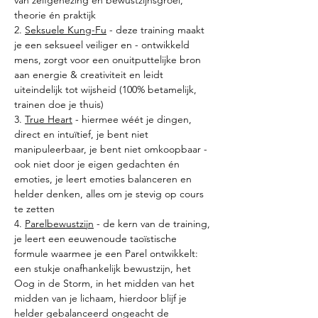
van zelfgenezing en bewustzijnsgroei, 
theorie én praktijk
2. 
Seksuele Kung-Fu
 - deze training maakt 
je een seksueel veiliger en - ontwikkeld 
mens, zorgt voor een onuitputtelijke bron 
aan energie & creativiteit en leidt 
uiteindelijk tot wijsheid (100% betamelijk, 
trainen doe je thuis)
3. 
True Heart
 - hiermee wéét je dingen, 
direct en intuïtief, je bent niet 
manipuleerbaar, je bent niet omkoopbaar - 
ook niet door je eigen gedachten én 
emoties, je leert emoties balanceren en 
helder denken, alles om je stevig op cours 
te zetten
4. 
Parelbewustzijn
 - de kern van de training, 
je leert een eeuwenoude taoïstische 
formule waarmee je een Parel ontwikkelt: 
een stukje onafhankelijk bewustzijn, het 
Oog in de Storm, in het midden van het 
midden van je lichaam, hierdoor blijf je 
helder gebalanceerd ongeacht de 